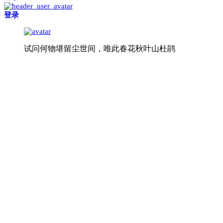
登录
试问何物堪留尘世间，唯此春花秋叶山杜鹃