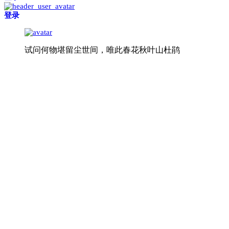
登录
试问何物堪留尘世间，唯此春花秋叶山杜鹃